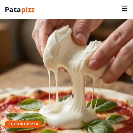
Pata
pizz
Accueil
/
Culture Pizza
CULTURE PIZZA