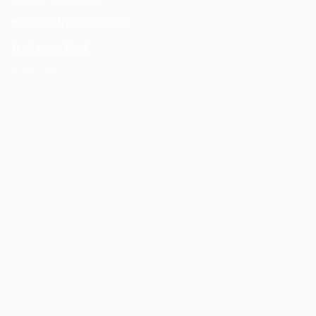
Business & Restauration
Tendances Food
Culture Pizza
INFOS
A propos
Mentions légales
Contact
SUIVEZ-NOUS
Retrouvez nos derniers articles et actus via notre flux RSS.