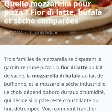
Quelle mozzarella pour
pizza ? Fior di latte, bufala
et sèche comparées
06/07/2026
8 min de lecture
Trois familles de mozzarella se disputent la
garniture d’une pizza : la
fior di latte
au lait
de vache, la
mozzarella di bufala
au lait de
bufflonne, et la mozzarella sèche industrielle.
Le choix dépend d’abord du taux d’humidité,
qui décide si la pâte reste croustillante ou
finit détrempée. Voici comment trancher