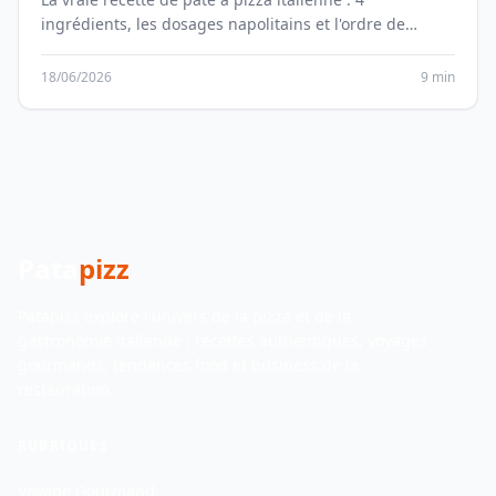
ingrédients, les dosages napolitains et l'ordre de
pétrissage qui change tout.
18/06/2026
9 min
Pata
pizz
Patapizz explore l'univers de la pizza et de la
gastronomie italienne : recettes authentiques, voyages
gourmands, tendances food et business de la
restauration.
RUBRIQUES
Voyage Gourmand