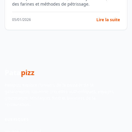
des farines et méthodes de pétrissage.
Lire la suite
05/01/2026
Pata
pizz
Patapizz explore l'univers de la pizza et de la
gastronomie italienne : recettes authentiques, voyages
gourmands, tendances food et business de la
restauration.
RUBRIQUES
Voyage Gourmand