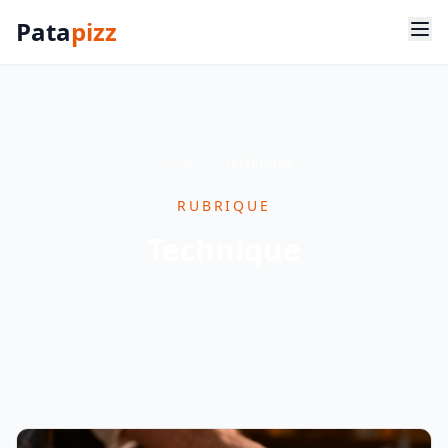
Pata
pizz
Accueil
/
Technique
RUBRIQUE
Technique