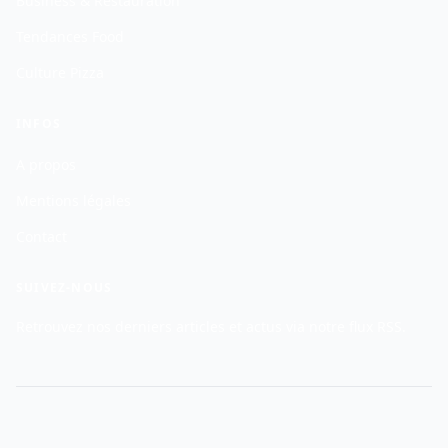
Business & Restauration
Tendances Food
Culture Pizza
INFOS
A propos
Mentions légales
Contact
SUIVEZ-NOUS
Retrouvez nos derniers articles et actus via notre flux RSS.
© 2026 Patapizz — Le Mag de la Pizza et de la Gastronomie Italienne. Tous
droits reserves.