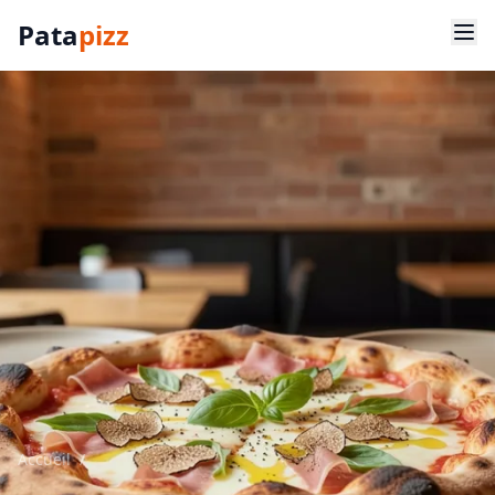
Pata
pizz
Accueil
/