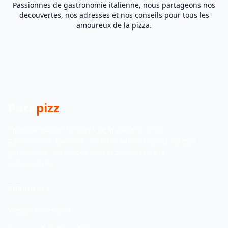
Passionnes de gastronomie italienne, nous partageons nos
decouvertes, nos adresses et nos conseils pour tous les
amoureux de la pizza.
Pata
pizz
Patapizz explore l'univers de la pizza et de la
gastronomie italienne : recettes authentiques, voyages
gourmands, tendances food et business de la
restauration.
RUBRIQUES
Voyage Gourmand